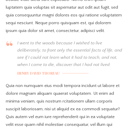
luptatem quia voluptas sit aspernatur aut odit aut fugit, sed
quia consequuntur magni dolores eos qui ratione voluptatem
sequi nesciunt. Neque porro quisquam est, qui dolorem
ipsum quia dolor sit amet, consectetur, adipisci velit.
I went to the woods because I wished to live
deliberately, to front only the essential facts of life, and
see if I could not learn what it had to teach, and not,
when I came to die, discover that I had not lived.
HENRY DAVID THOREAU
Quia non numquam eius modi tempora incidunt ut labore et
dolore magnam aliquam quaerat voluptatem. Ut enim ad
minima veniam, quis nostrum rcitationem ullam corporis
suscipit laboriosam, nisi ut aliquid ex ea commodi sequatur?
Quis autem vel eum iure reprehenderit qui in ea voluptate
velit esse quam nihil molestiae consequatur, vel illum qui