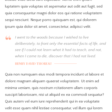
luptatem quia voluptas sit aspernatur aut odit aut fugit, sed
quia consequuntur magni dolor eos qui ratione voluptatem
sequi nesciunt. Neque porro quisquam est, qui dolorem
ipsum quia dolor sit amet, consectetur, adipisci velit.
I went to the woods because I wished to live
deliberately, to front only the essential facts of life, and
see if I could not learn what it had to teach, and not,
when I came to die, discover that I had not lived.
HENRY DAVID THOREAU
Quia non numquam eius modi tempora incidunt ut labore et
dolore magnam aliquam quaerat voluptatem. Ut enim ad
minima veniam, quis nostrum rcitationem ullam corporis
suscipit laboriosam, nisi ut aliquid ex ea commodi sequatur?
Quis autem vel eum iure reprehenderit qui in ea voluptate
velit esse quam nihil lestiae consequatur, vel illum qui lorem